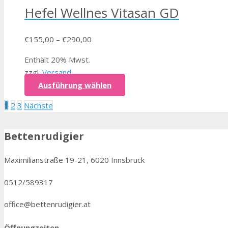
Hefel Wellnes Vitasan GD
€
155,00
–
€
290,00
Enthält 20% Mwst.
zzgl.
Versand
Ausführung wählen
Beitragsnavigation
1
2
3
Nächste
Bettenrudigier
Maximilianstraße 19-21, 6020 Innsbruck
0512/589317
office@bettenrudigier.at
Öffnungzeiten