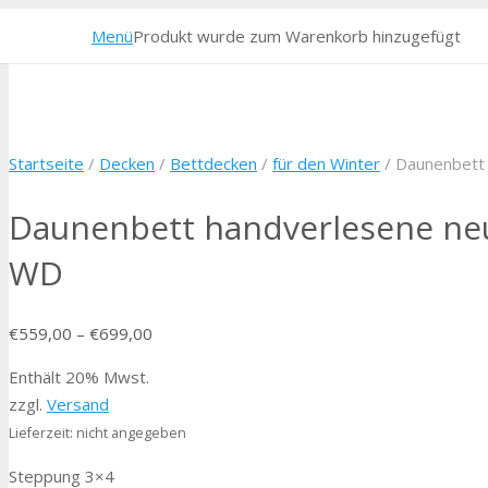
Menü
Produkt
wurde zum Warenkorb hinzugefügt
Startseite
/
Decken
/
Bettdecken
/
für den Winter
/ Daunenbett
Daunenbett handverlesene ne
WD
€
559,00
–
€
699,00
Enthält 20% Mwst.
zzgl.
Versand
Lieferzeit: nicht angegeben
Steppung 3×4