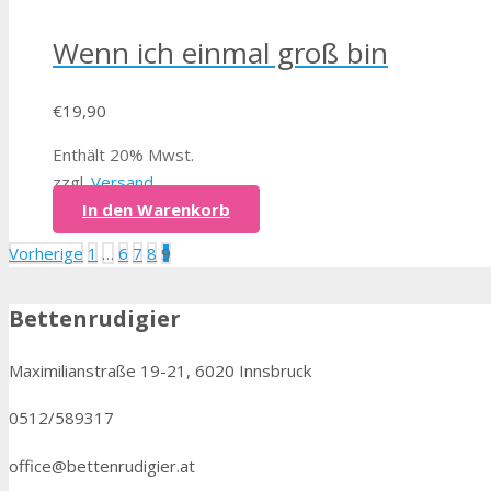
Wenn ich einmal groß bin
€
19,90
Enthält 20% Mwst.
zzgl.
Versand
In den Warenkorb
Beitragsnavigation
Vorherige
1
…
6
7
8
9
Bettenrudigier
Maximilianstraße 19-21, 6020 Innsbruck
0512/589317
office@bettenrudigier.at