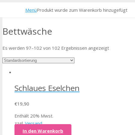
Menü
Produkt
wurde zum Warenkorb hinzugefügt
Bettwäsche
Es werden 97–102 von 102 Ergebnissen angezeigt
Schlaues Eselchen
€
19,90
Enthält 20% Mwst.
zzgl.
Versand
In den Warenkorb